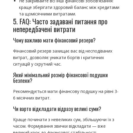
Не закривайте всі інші фінансові зобов’язання:
краще зберігати здоровий баланс між кредитами
та щомісячними витратами.
5. FAQ: Часто задавані питання про
непередбачені витрати
Чому важливо мати фінансовий резерв?
Фінансовий резерв захищає вас від несподіваних
витрат, дозволяє уникати боргів і критичних
ситуацій у скрутний час.
Який мінімальний розмір фінансової подушки
безпеки?
Рекомендується мати фінансову подушку на рівні 3-
6 місячних витрат.
Чи варто відкладати відразу великі суми?
Краще починати з невеликих сум, збільшуючи їх з
часом. Формування звички відкладати — вже
великий крок до фінансової стабільності.