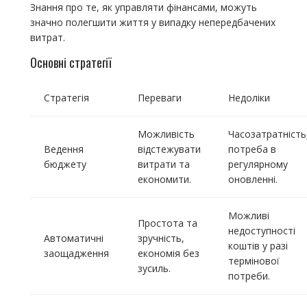
Знання про те, як управляти фінансами, можуть
значно полегшити життя у випадку непередбачених
витрат.
Основні стратегії
Стратегія
Переваги
Недоліки
Можливість
Часозатратність
Ведення
відстежувати
потреба в
бюджету
витрати та
регулярному
економити.
оновленні.
Можливі
Простота та
недоступності
Автоматичні
зручність,
коштів у разі
заощадження
економія без
термінової
зусиль.
потреби.