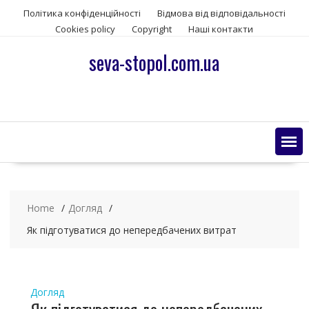
S
Політика конфіденційності
Відмова від відповідальності
k
Сookies policy
Copyright
Наші контакти
i
p
seva-stopol.com.ua
t
o
c
o
n
t
e
n
t
Home
Догляд
Як підготуватися до непередбачених витрат
Догляд
Як підготуватися до непередбачених