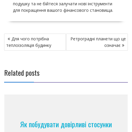
подушку та не бійтеся залучати нові інструменти
для покращення вашого фінансового становища.
Н
Для чого потрібна
Ретроградні планети що це
а
теплоізоляція будинку
означає
в
и
г
Related posts
а
ц
и
я
п
о
з
Як побудувати довірливі стосунки
а