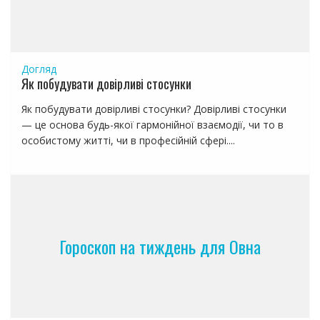
п
и
с
я
Догляд
м
Як побудувати довірливі стосунки
Як побудувати довірливі стосунки? Довірливі стосунки
— це основа будь-якої гармонійної взаємодії, чи то в
особистому житті, чи в професійній сфері....
Гороскоп на тиждень для Овна