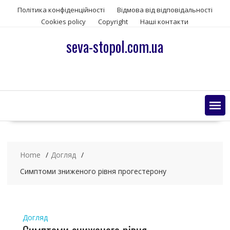
S
Політика конфіденційності
Відмова від відповідальності
k
Сookies policy
Copyright
Наші контакти
i
p
seva-stopol.com.ua
t
o
c
o
n
t
e
n
t
Home
Догляд
Симптоми зниженого рівня прогестерону
Догляд
Симптоми зниженого рівня