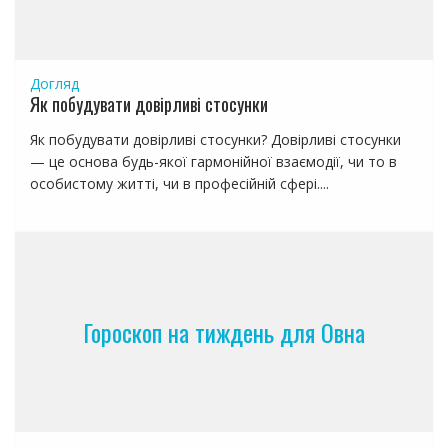
п
и
с
я
Догляд
м
Як побудувати довірливі стосунки
Як побудувати довірливі стосунки? Довірливі стосунки
— це основа будь-якої гармонійної взаємодії, чи то в
особистому житті, чи в професійній сфері....
Гороскоп на тиждень для Овна