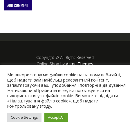
Copyright © All Right Reserved
Online Shop by
Acme Themes
Ми використовуємо файли cookie на нашому веб-сайті,
щоб надати вам найбільш релевантний контент,
запам'ятовуючи ваші уподобання і повторні відвідування.
Натискаючи «Прийняти все», ви погоджуєтеся на
використання усіх файлів cookie. Ви можете відвідати
«Налаштування файлів cookie», щоб надати
контрольовану згоду.
Cookie Settings
Accept All