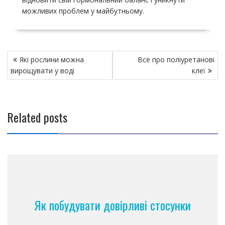
можливих проблем у майбутньому.
Н
Які рослини можна
Все про поліуретанові
а
вирощувати у воді
клеї
в
и
г
Related posts
а
ц
и
я
п
о
з
Як побудувати довірливі стосунки
а