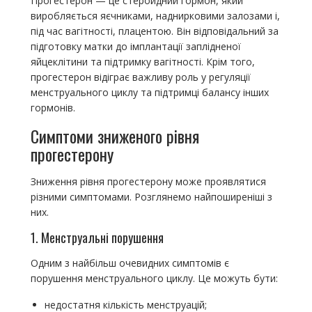
Прогестерон — це стероидний гормон, який
виробляється яєчниками, наднирковими залозами і,
під час вагітності, плацентою. Він відповідальний за
підготовку матки до імплантації заплідненої
яйцеклітини та підтримку вагітності. Крім того,
прогестерон відіграє важливу роль у регуляції
менструального циклу та підтримці балансу інших
гормонів.
Симптоми зниженого рівня
прогестерону
Зниження рівня прогестерону може проявлятися
різними симптомами. Розглянемо найпоширеніші з
них.
1. Менструальні порушення
Одним з найбільш очевидних симптомів є
порушення менструального циклу. Це можуть бути:
недостатня кількість менструацій;