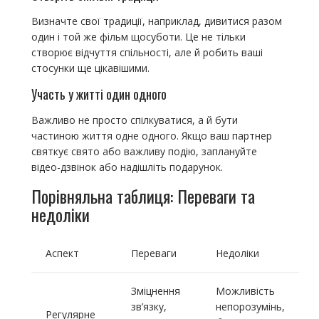
Визначте свої традиції, наприклад, дивитися разом
один і той же фільм щосуботи. Це не тільки
створює відчуття спільності, але й робить ваші
стосунки ще цікавішими.
Участь у житті один одного
Важливо не просто спілкуватися, а й бути
частиною життя одне одного. Якщо ваш партнер
святкує свято або важливу подію, заплануйте
відео-дзвінок або надішліть подарунок.
Порівняльна таблиця: Переваги та
недоліки
Аспект
Переваги
Недоліки
Зміцнення
Можливість
зв’язку,
непорозумінь,
Регулярне