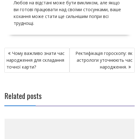
Любов на відстані може бути викликом, але якщо
ви готові працювати над своїми стосунками, ваше
кохання може стати ще сильнішим попри всі
труднощі.
Н
Чому важливо знати час
Ректифікація гороскопу: як
а
народження для складання
астрологи уточнюють час
в
точної карти?
народження.
и
г
а
Related posts
ц
и
я
п
о