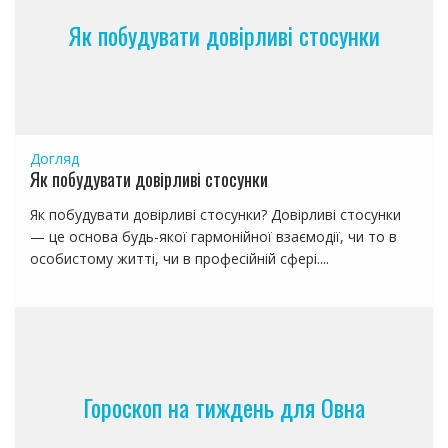
з
а
Як побудувати довірливі стосунки
п
и
с
я
м
Догляд
Як побудувати довірливі стосунки
Як побудувати довірливі стосунки? Довірливі стосунки
— це основа будь-якої гармонійної взаємодії, чи то в
особистому житті, чи в професійній сфері....
Гороскоп на тиждень для Овна