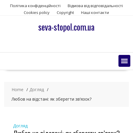
S
Політика конфіденційності
Відмова від відповідальності
k
Сookies policy
Copyright
Наші контакти
i
p
seva-stopol.com.ua
t
o
c
o
n
t
e
n
t
Home
Догляд
Любов на відстані: як зберегти зв’язок?
Догляд
Любов на відстані: як зберегти зв’язок?