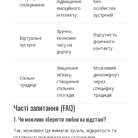
підвищення
без
спілкування
емоційного
особистих
інтелекту
зустрічей
Зручно,
Відсутність
Віртуальні
економія
фізичного
зустрічі
часу на
контакту
дорогу
Зміцнення
Можливий
зв’язку,
дискомфорт
Спільні
створення
через
традиції
спільних
специфіку
спогадів
традицій
Часті запитання (FAQ)
1. Чи можливо зберегти любов на відстані?
Так, можливо! Це вимагає зусиль, відкритості та
готовності працювати над стосунками.